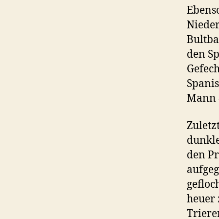
Ebenso
Nieder
Bultba
den Sp
Gefech
Spanis
Mann –
Zulet
dunkle
den Pr
aufgeg
gefloc
heuer 
Triere