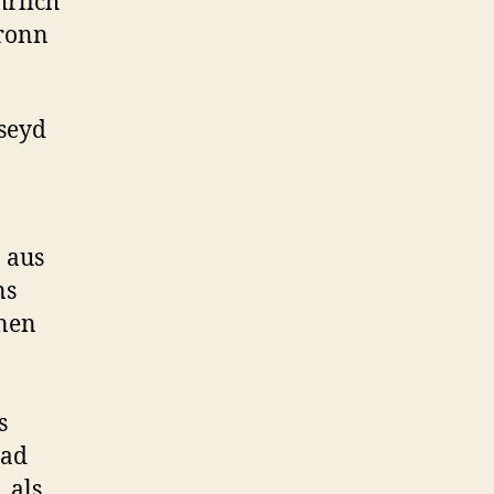
hrlich
bronn
 seyd
 aus
ns
rnen
s
rad
 als