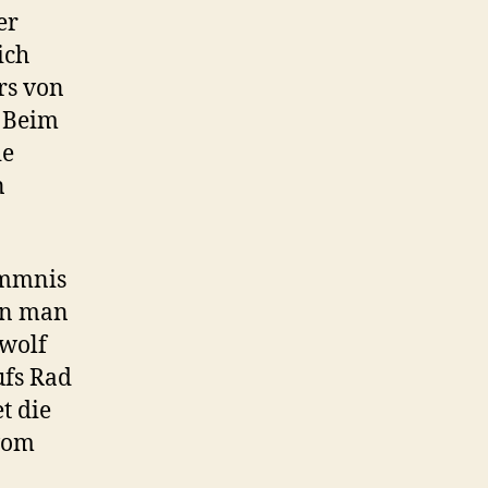
er
ich
rs von
. Beim
ie
n
ommnis
en man
rwolf
ufs Rad
t die
vom