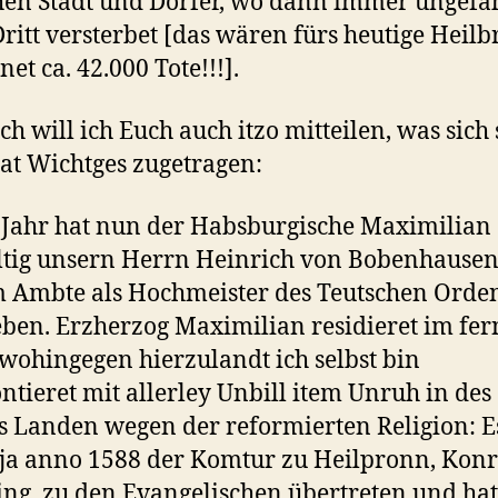
hen Städt und Dörfer, wo dann immer ungefä
Dritt versterbet [das wären fürs heutige Heil
et ca. 42.000 Tote!!!].
h will ich Euch auch itzo mitteilen, was sich
at Wichtges zugetragen:
 Jahr hat nun der Habsburgische Maximilian
tig unsern Herrn Heinrich von Bobenhausen
 Ambte als Hochmeister des Teutschen Orde
eben. Erzherzog Maximilian residieret im fe
wohingegen hierzulandt ich selbst bin
ntieret mit allerley Unbill item Unruh in des
 Landen wegen der reformierten Religion: E
ja anno 1588 der Komtur zu Heilpronn, Kon
ng, zu den Evangelischen übertreten und hat,