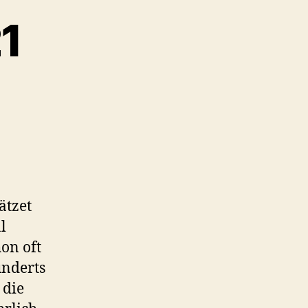
1
ätzet
l
hon oft
underts
 die