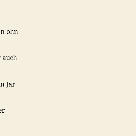
en ohn
r auch
n Jar
er