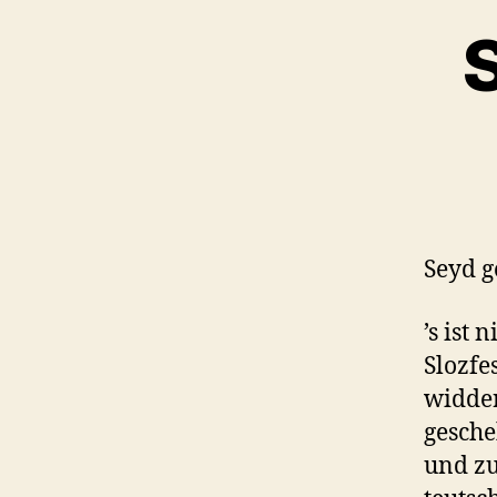
Seyd g
’s ist 
Slozfe
widder
gesche
und zu