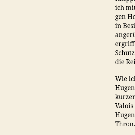
ich mi
gen Ho
in Bes
angerü
ergrif
Schutz
die Re
Wie ic
Hugeno
kurzer
Valois
Hugeno
Thron