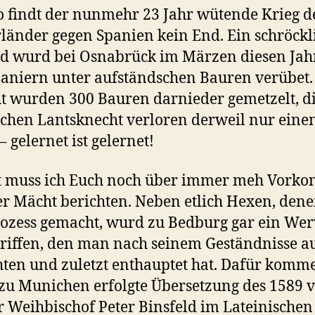
 findt der nunmehr 23 Jahr wütende Krieg d
länder gegen Spanien kein End. Ein schröckl
d wurd bei Osnabrück im Märzen diesen Jah
aniern unter aufständschen Bauren verübet
t wurden 300 Bauren darnieder gemetzelt, d
chen Lantsknecht verloren derweil nur eine
 gelernet ist gelernet!
zt muss ich Euch noch über immer meh Vork
r Mächt berichten. Neben etlich Hexen, den
ozess gemacht, wurd zu Bedburg gar ein We
riffen, den man nach seinem Geständnisse a
hten und zuletzt enthauptet hat. Dafür komme
zu Munichen erfolgte Übersetzung des 1589 
r Weihbischof Peter Binsfeld im Lateinischen