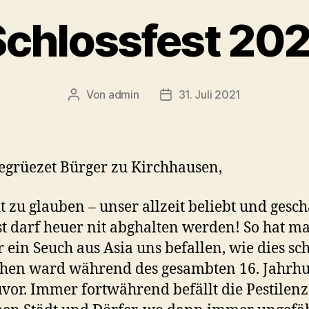
Schlossfest 202
Von
admin
31. Juli 2021
Beitragsautor
Veröffentlichungsdatum
egrüezet Bürger zu Kirchhausen,
nit zu glauben – unser allzeit beliebt und gesch
st darf heuer nit abghalten werden! So hat ma
 ein Seuch aus Asia uns befallen, wie dies sc
hen ward während des gesambten 16. Jahrh
vor. Immer fortwährend befällt die Pestilenz