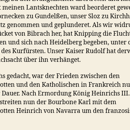
t meinen Lantsknechten ward beorderet gew
rnecken zu Gundelßen, unser Sloz zu Kirch
itz genommen und geplunderet. Als wir wid
cket von Bibrach her, hat Knipping die Fluch
fen und sich nach Heidelberg begeben, unter
 des Kurfürsten. Unser Kaiser Rudolf hat der
ichsacht über ihn verhänget.
hs gedacht, war der Frieden zwischen den
tten und den Katholischen in Frankreich nu
 Dauer. Nach Ermordung König Heinrichs III
 streiten nun der Bourbone Karl mit dem
tten Heinrich von Navarra um den franzos
.