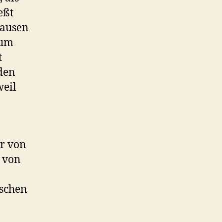
eßt
hausen
rum
t
 den
weil
r von
. von
ischen