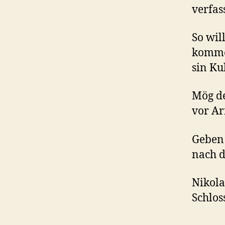
verfas
So wil
komme
sin Ku
Mög de
vor Ar
Geben
nach 
Nikola
Schlos