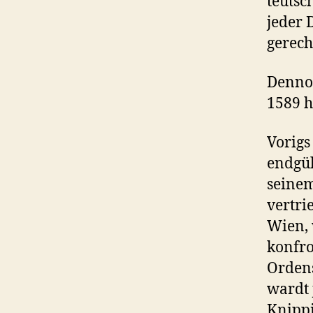
teutsc
jeder 
gerechn
Dennoc
1589 h
Vorigs
endgül
seinem
vertri
Wien, 
konfro
Ordens
wardt 
Knippi